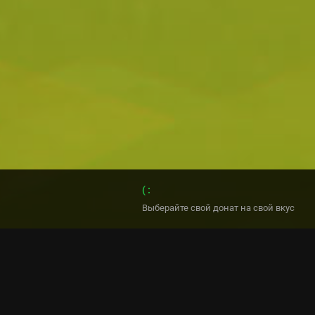
( :
Выберайте свой донат на свой вкус
palasstore
PALLAS.MINERENT.NET:25